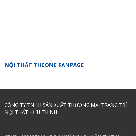
NỘI THẤT THEONE FANPAGE
CÔNG TY TNHH SẢN XUẤT THƯƠNG MẠI TRANG TRÍ
NỘI THẤT HỮU THỊNH