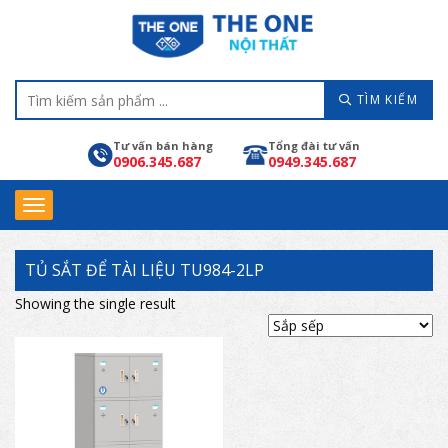
TÌM KIẾM
Tư vấn bán hàng
Tổng đài tư vấn
0906.345.687
0949.345.687
TỦ SẮT ĐỂ TÀI LIỆU TU984-2LP
Showing the single result