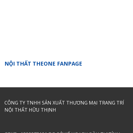
NỘI THẤT THEONE FANPAGE
CÔNG TY TNHH SẢN XUẤT THƯƠNG MẠI TRANG TRÍ
NỘI THẤT HỮU THỊNH