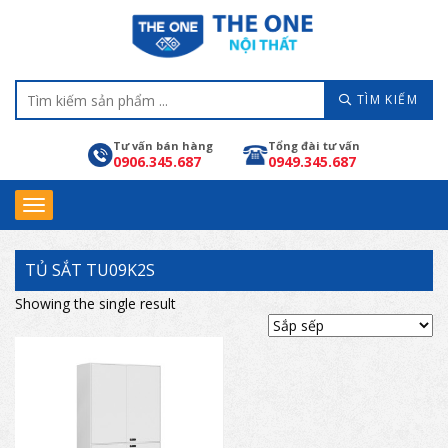
TÌM KIẾM
Tư vấn bán hàng
Tổng đài tư vấn
0906.345.687
0949.345.687
TỦ SẮT TU09K2S
Showing the single result