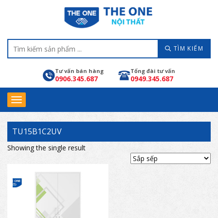
TÌM KIẾM
Tư vấn bán hàng
Tổng đài tư vấn
0906.345.687
0949.345.687
TU15B1C2UV
Showing the single result