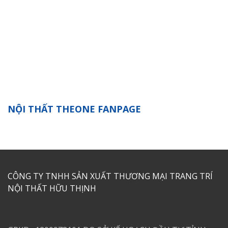
NỘI THẤT THEONE FANPAGE
CÔNG TY TNHH SẢN XUẤT THƯƠNG MẠI TRANG TRÍ
NỘI THẤT HỮU THỊNH