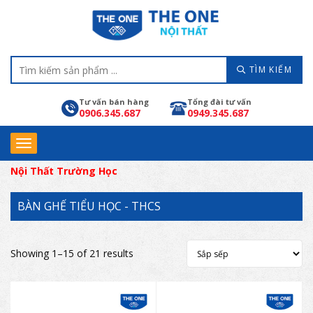
TÌM KIẾM
Tư vấn bán hàng
Tổng đài tư vấn
0906.345.687
0949.345.687
Nội Thất Trường Học
BÀN GHẾ TIỂU HỌC - THCS
Showing 1–15 of 21 results