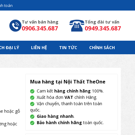
h toán
Tư vấn bán hàng
Tổng đài tư vấn
0906.345.687
0949.345.687
CH ĐẠI LÝ
LIÊN HỆ
TIN TỨC
CHÍNH SÁCH
Mua hàng tại Nội Thất TheOne
Cam kết
hàng chính hãng
100%.
Xuất hóa đơn
VAT
chính Hãng.
Vận chuyển, thanh toán trên toàn
quốc.
ne hoặc gỗ
Giao hàng nhanh
.
Bảo hành chính hãng
toàn quốc.
ường hoặc