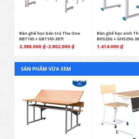
Bàn ghế học bán trú The One
Bàn ghế học sinh T
BBT105 + GBT105-3071
BHS25G + GHS25G-30
2.386.000
₫
–
2.802.000
₫
1.414.000
₫
SẢN PHẨM VỪA XEM