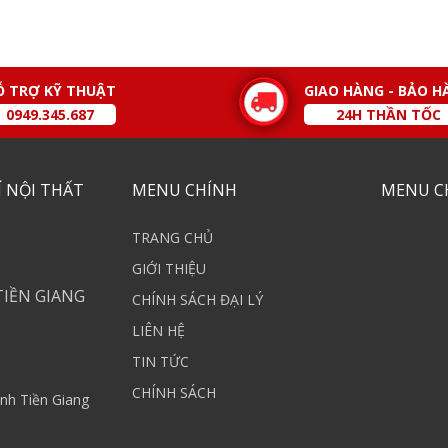
Ỗ TRỢ KỸ THUẬT
GIAO HÀNG - BẢO H
0949.345.687
24H THẦN TỐC
 NỘI THẤT
MENU CHÍNH
MENU C
TRANG CHỦ
GIỚI THIỆU
TIỀN GIANG
CHÍNH SÁCH ĐẠI LÝ
LIÊN HỆ
TIN TỨC
CHÍNH SÁCH
nh Tiền Giang