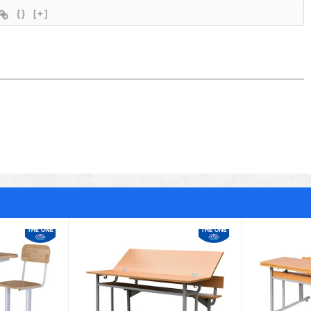
{}
[+]