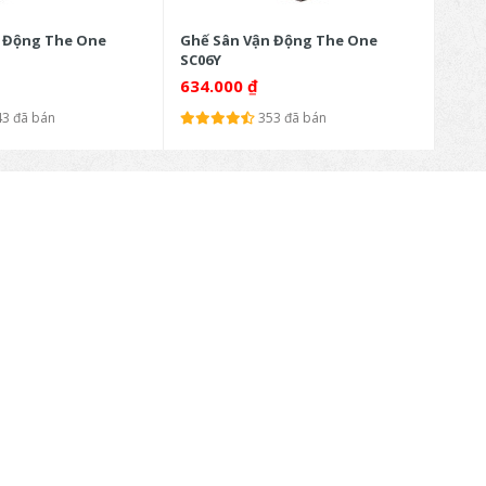
 Động The One
Ghế Sân Vận Động The One
Ghế 
SC06Y
SC06
634.000
₫
452
43 đã bán
353 đã bán