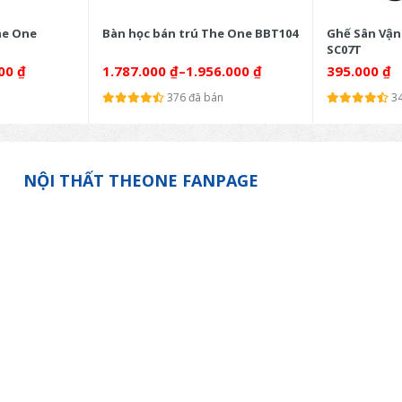
he One
Bàn học bán trú The One BBT104
Ghế Sân Vận
SC07T
000
₫
1.787.000
₫
–
1.956.000
₫
395.000
₫
376 đã bán
3
NỘI THẤT THEONE FANPAGE