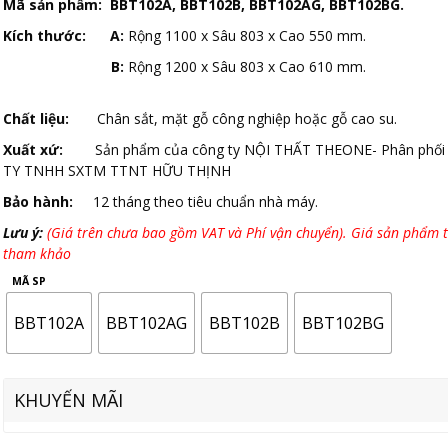
Mã sản phẩm: BBT102A, BBT102B, BBT102AG, BBT102BG.
Kích thước: A:
Rộng 1100 x Sâu 803 x Cao 550 mm.
B:
Rộng 1200 x Sâu 803 x Cao 610 mm.
Chất liệu:
Chân sắt, mặt gỗ công nghiệp hoặc gỗ cao su.
Xuất xứ:
Sản phẩm của công ty NỘI THẤT THEONE- Phân phối
TY TNHH SXTM TTNT HỮU THỊNH
Bảo hành:
12 tháng theo tiêu chuẩn nhà máy.
Lưu ý:
(Giá trên chưa bao gồm VAT và Phí vận chuyển). Giá sản phẩm t
tham khảo
MÃ SP
BBT102A
BBT102AG
BBT102B
BBT102BG
KHUYẾN MÃI