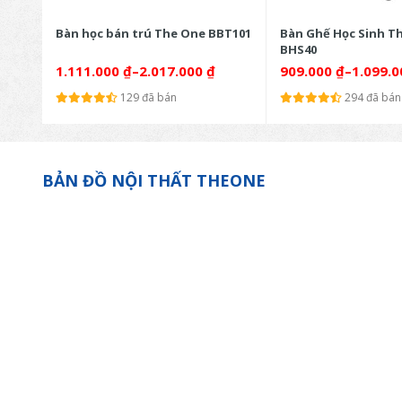
Bàn học bán trú The One BBT101
Bàn Ghế Học Sinh T
BHS40
1.111.000
₫
–
2.017.000
₫
909.000
₫
–
1.099.
129 đã bán
294 đã bán
BẢN ĐỒ NỘI THẤT THEONE