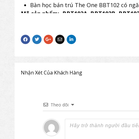
Bàn học bán trú The One BBT102 có ngăn
Mã sản phẩm: BBT102A, BBT102B, BBT10
Nhận Xét Của Khách Hàng
Theo dõi