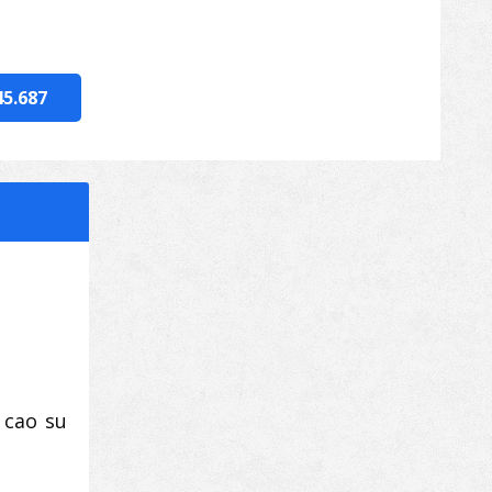
45.687
 cao su