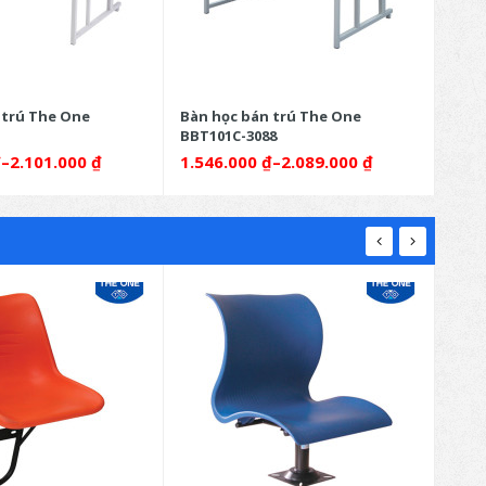
 trú The One
Bàn học bán trú The One
Bàn 
BBT101C-3088
BBT1
₫
–
2.101.000
₫
1.546.000
₫
–
2.089.000
₫
1.6