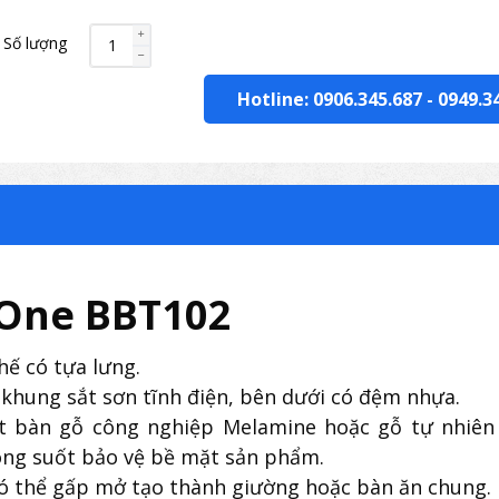
Số lượng
Hotline: 0906.345.687
-
0949.3
 One BBT102
ế có tựa lưng.
hung sắt sơn tĩnh điện, bên dưới có đệm nhựa.
t bàn gỗ công nghiệp Melamine hoặc gỗ tự nhiên
ong suốt bảo vệ bề mặt sản phẩm.
ó thể gấp mở tạo thành giường hoặc bàn ăn chung.