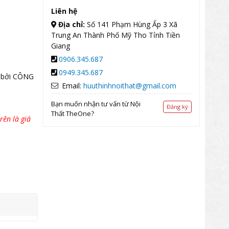
Liên hệ
Địa chỉ:
Số 141 Phạm Hùng Ấp 3 Xã
Trung An Thành Phố Mỹ Tho Tỉnh Tiền
Giang
0906.345.687
0949.345.687
 bởi CÔNG
Email:
huuthinhnoithat@gmail.com
Bạn muốn nhận tư vấn từ Nội
Đăng ký
Thất TheOne?
rên là giá