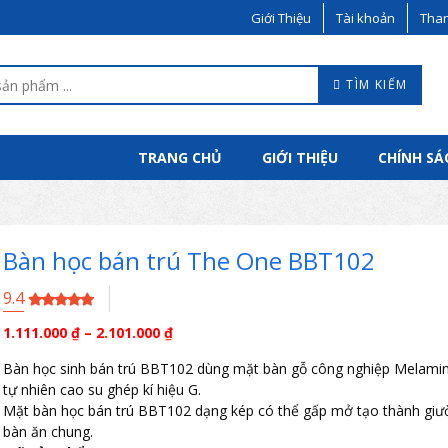
Giới Thiệu
Tài khoản
Than
TÌM KIẾM
TRANG CHỦ
GIỚI THIỆU
CHÍNH SÁ
Bàn học bán trú The One BBT102
9.4
1.111.000
₫
–
2.101.000
₫
Bàn học sinh bán trú BBT102 dùng mặt bàn gỗ công nghiệp Melami
tự nhiên cao su ghép kí hiệu G.
Mặt bàn học bán trú BBT102 dạng kép có thể gấp mở tạo thành gi
bàn ăn chung.