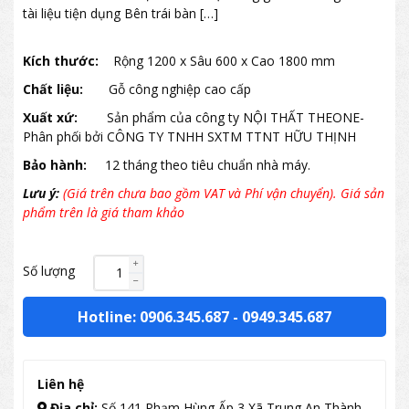
tài liệu tiện dụng Bên trái bàn […]
Kích thước:
Rộng 1200 x Sâu 600 x Cao 1800 mm
Chất liệu:
Gỗ công nghiệp cao cấp
Xuất xứ:
Sản phẩm của công ty NỘI THẤT THEONE-
Phân phối bởi CÔNG TY TNHH SXTM TTNT HỮU THỊNH
Bảo hành:
12 tháng theo tiêu chuẩn nhà máy.
Lưu ý:
(Giá trên chưa bao gồm VAT và Phí vận chuyển). Giá sản
phẩm trên là giá tham khảo
Số lượng
Hotline: 0906.345.687
-
0949.345.687
Liên hệ
Địa chỉ:
Số 141 Phạm Hùng Ấp 3 Xã Trung An Thành