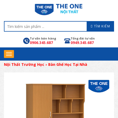
TÌM KIẾM
Tư vấn bán hàng
Tổng đài tư vấn
0906.345.687
0949.345.687
Nội Thất Trường Học
»
Bàn Ghế Học Tại Nhà