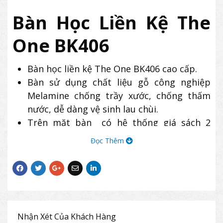
Bàn Học Liền Kệ The
One BK406
Bàn học liền kệ The One BK406 cao cấp.
Bàn sử dụng chất liệu gỗ công nghiệp
Melamine chống trầy xước, chống thấm
nước, dễ dàng vệ sinh lau chùi.
Trên mặt bàn có hệ thống giá sách 2
ngăn để tài liệu tiện dụng
Đọc Thêm
Bên trái bàn BK406 có tủ để quần áo. Phía
dưới có khay bàn phím và kệ CPU cố định.
Sản phẩm bàn học BK406 thích hợp sử
dụng cho không gian làm việc, học tập tại
gia đình.
Nhận Xét Của Khách Hàng