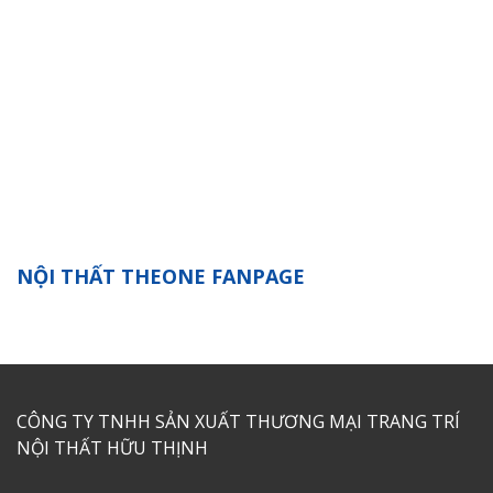
NỘI THẤT THEONE FANPAGE
CÔNG TY TNHH SẢN XUẤT THƯƠNG MẠI TRANG TRÍ
NỘI THẤT HỮU THỊNH