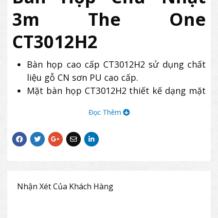
3m The One
CT3012H2
Bàn họp cao cấp CT3012H2 sử dụng chất
liệu gỗ CN sơn PU cao cấp.
Mặt bàn họp CT3012H2 thiết kế dạng mặt
ghép 2 phần.
Đọc Thêm
Bàn The One
CT3012H2 sử dụng 3 chân
ốp trang trí ở dưới mặt bàn.
Nhận Xét Của Khách Hàng