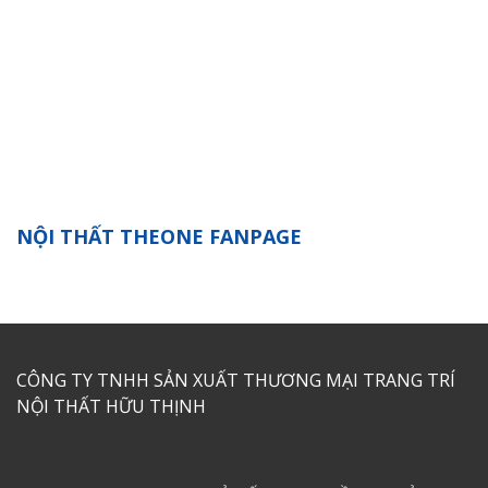
NỘI THẤT THEONE FANPAGE
CÔNG TY TNHH SẢN XUẤT THƯƠNG MẠI TRANG TRÍ
NỘI THẤT HỮU THỊNH