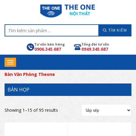
TÌM KIẾM
Tư vấn bán hàng
Tổng đài tư vấn
0906.345.687
0949.345.687
Bàn Văn Phòng Theone
BÀN HỌP
Showing 1–15 of 95 results