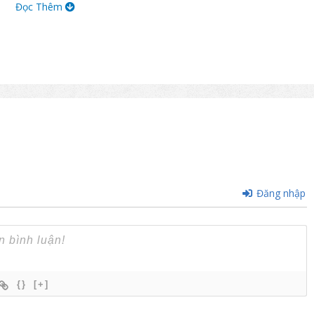
h gia đình, văn phòng,…
Đọc Thêm
g lựa chọn.
 vào
kích thước bàn sofa
.
Đăng nhập
{}
[+]