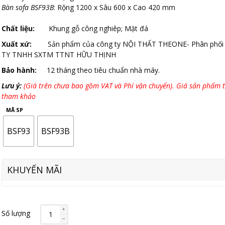
Bàn sofa BSF93B
: Rộng 1200 x Sâu 600 x Cao 420 mm
Chất liệu:
Khung gỗ công nghiêp; Mặt đá
Xuất xứ:
Sản phẩm của công ty NỘI THẤT THEONE- Phân phối
TY TNHH SXTM TTNT HỮU THỊNH
Bảo hành:
12 tháng theo tiêu chuẩn nhà máy.
Lưu ý:
(Giá trên chưa bao gồm VAT và Phí vận chuyển). Giá sản phẩm t
tham khảo
MÃ SP
BSF93
BSF93B
KHUYẾN MÃI
Số lượng