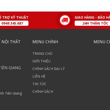
Ỗ TRỢ KỸ THUẬT
GIAO HÀNG - BẢO H
0949.345.687
24H THẦN TỐC
 NỘI THẤT
MENU CHÍNH
MENU C
TRANG CHỦ
GIỚI THIỆU
TIỀN GIANG
CHÍNH SÁCH ĐẠI LÝ
LIÊN HỆ
TIN TỨC
CHÍNH SÁCH
nh Tiền Giang