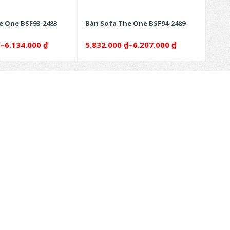
e One BSF93-2483
Bàn Sofa The One BSF94-2489
Bàn 
₫
–
6.134.000
₫
5.832.000
₫
–
6.207.000
₫
6.0