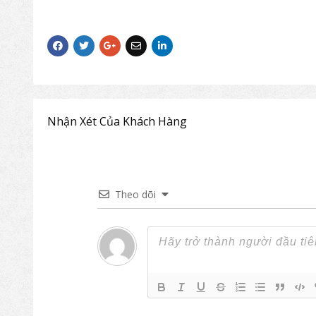
sofa The One cho không gian phòng khác
Bàn có 2 kích thước khác nhau để người dùn
*Lưu ý:
Giá bán sản phẩm khác nhau tùy thuộc
Nhận Xét Của Khách Hàng
Theo dõi