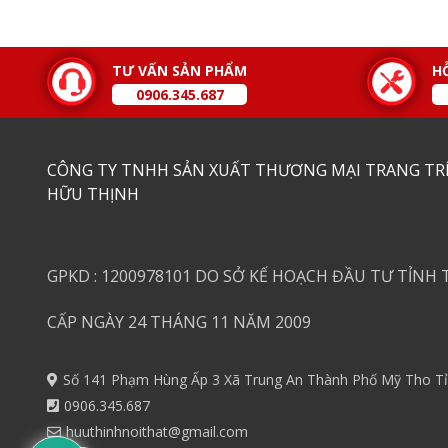
TƯ VẤN SẢN PHẨM
H
0906.345.687
CÔNG TY TNHH SẢN XUẤT THƯƠNG MẠI TRANG TRÍ
HỮU THỊNH
GPKD : 1200978101 DO SỞ KẾ HOẠCH ĐẦU TƯ TỈNH 
CẤP NGÀY 24 THÁNG 11 NĂM 2009
Số 141 Phạm Hùng Ấp 3 Xã Trung An Thành Phố Mỹ Tho Tỉ
0906.345.687
huuthinhnoithat@gmail.com