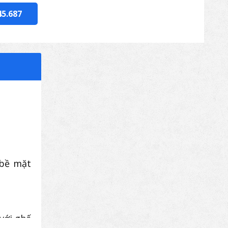
45.687
 bề mặt
với ghế