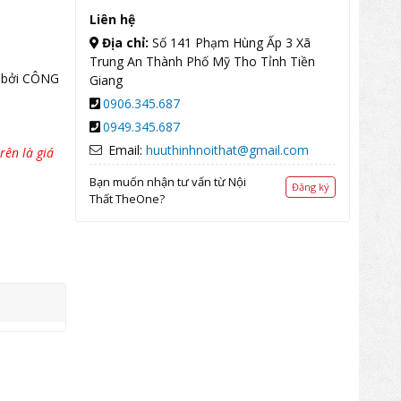
Liên hệ
Địa chỉ:
Số 141 Phạm Hùng Ấp 3 Xã
Trung An Thành Phố Mỹ Tho Tỉnh Tiền
 bởi CÔNG
Giang
0906.345.687
0949.345.687
Email:
huuthinhnoithat@gmail.com
rên là giá
Bạn muốn nhận tư vấn từ Nội
Đăng ký
Thất TheOne?