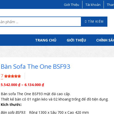
Giới Thiệu
Tài khoản
Than
TÌM KIẾM
TRANG CHỦ
GIỚI THIỆU
CHÍNH SÁ
Bàn Sofa The One BSF93
7
5.542.000
₫
–
6.134.000
₫
Bàn sofa The One BSF93 mặt đá cao cấp.
Thiết kế bàn có 01 ngăn kéo và 02 khoang trống để đồ tiện dụng.
Kích thước:
Bàn sofa BSF93
: Rộng 1300 x Sâu 700 x Cao 420 mm