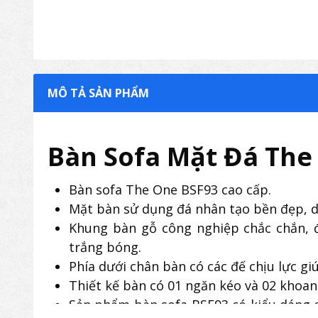
MÔ TẢ SẢN PHẨM
Bàn Sofa Mặt Đá The
Bàn sofa The One BSF93 cao cấp.
Mặt bàn sử dụng đá nhân tạo bền đẹp, dễ
Khung bàn gỗ công nghiệp chắc chắn,
trắng bóng.
Phía dưới chân bàn có các đế chịu lực gi
Thiết kế bàn có 01 ngăn kéo và 02 khoan
Sản phẩm bàn sofa BSF93 có kiểu dáng s