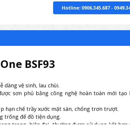
Hotline: 0906.345.687
-
0949.3
 One BSF93
 dàng vệ sinh, lau chùi.
 được sơn phủ bằng công nghệ hoàn toàn mới tạo
úp hạn chế trầy xước mặt sàn, chống trơn trượt.
g trống để đồ tiện dụng.
ang trọng, hiện đại, thường được sử dụng kết hợp 