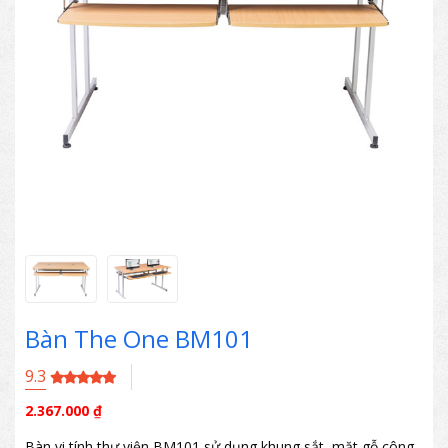
Bàn The One BM101
9.3
2.367.000
₫
Bàn vi tính thư viện BM101 sử dụng khung sắt, mặt gỗ công