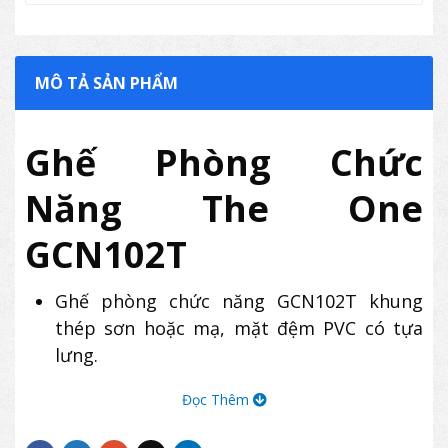
MÔ TẢ SẢN PHẨM
Ghế Phòng Chức
Năng The One
GCN102T
Ghế phòng chức năng GCN102T khung
thép sơn hoặc mạ, mặt đệm PVC có tựa
lưng.
Ghế The One GCN102T có thể tăng giảm
Đọc Thêm
chiều cao.
Chân ghế GCN102T có bánh xe.