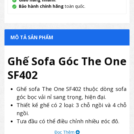
Bảo hành chính hãng
toàn quốc.
MÔ TẢ SẢN PHẨM
Ghế Sofa Góc The One
SF402
Ghế sofa The One SF402 thuộc dòng sofa
góc bọc vải nỉ sang trọng, hiện đại.
Thiết kế ghế có 2 loại: 3 chỗ ngồi và 4 chỗ
ngồi.
Tựa đầu có thể điều chỉnh nhiều góc độ.
Sản phẩm ghế sofa góc SF402 thường
Đọc Thêm