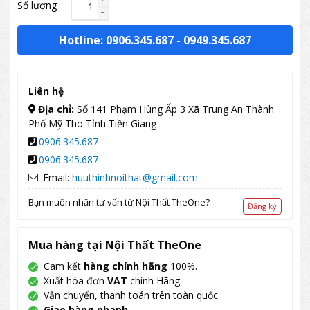
Số lượng
Hotline: 0906.345.687
-
0949.345.687
Liên hệ
Địa chỉ:
Số 141 Phạm Hùng Ấp 3 Xã Trung An Thành
Phố Mỹ Tho Tỉnh Tiền Giang
0906.345.687
0906.345.687
Email:
huuthinhnoithat@gmail.com
Bạn muốn nhận tư vấn từ Nội Thất TheOne?
Đăng ký
Mua hàng tại Nội Thất TheOne
Cam kết
hàng chính hãng
100%.
Xuất hóa đơn
VAT
chính Hãng.
Vận chuyển, thanh toán trên toàn quốc.
Giao hàng nhanh
.