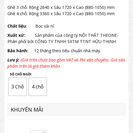
Ghế 3 chỗ: Rộng 2640 x Sâu 1720 x Cao (880-1050) mm
Ghế 4 chỗ: Rộng 3360 x Sâu 1720 x Cao (880-1050) mm
Chất liệu:
Bọc vải nỉ
Xuất xứ:
Sản phẩm của công ty NỘI THẤT THEONE-
Phân phối bởi CÔNG TY TNHH SXTM TTNT HỮU THỊNH
Bảo hành:
12 tháng theo tiêu chuẩn nhà máy.
Lưu ý:
(Giá trên chưa bao gồm VAT và Phí vận chuyển). Giá sản
phẩm trên là giá tham khảo
SỐ CHỖ NGỒI
3 Chỗ
4 chỗ
KHUYẾN MÃI