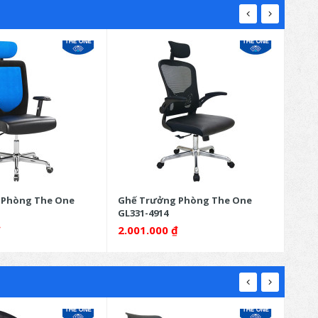
 Phòng The One
Ghế Trưởng Phòng The One
Ghế 
GL331-4914
GL33
₫
2.001.000
₫
3.6