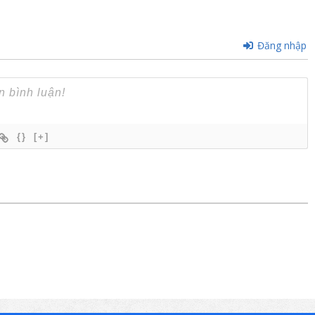
Đăng nhập
{}
[+]