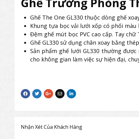
Ghế Trưởng Phòng T
Ghế The One GL330 thuộc dòng ghế xoay 
Khung tựa bọc vải lưới xốp có phối màu h
Đệm ghế mút bọc PVC cao cấp. Tay chữ T
Ghế GL330 sử dụng chân xoay bằng thép m
Sản phẩm ghế lưới GL330 thường được 
cho không gian làm việc sự hiện đại, chu
Nhận Xét Của Khách Hàng