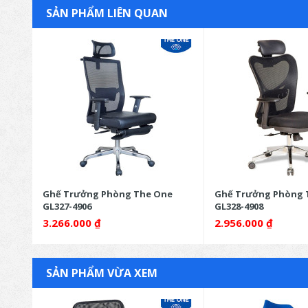
SẢN PHẨM LIÊN QUAN
e
Ghế Trưởng Phòng The One
Ghế Trưởng Phòng 
GL327-4906
GL328-4908
3.266.000
₫
2.956.000
₫
SẢN PHẨM VỪA XEM