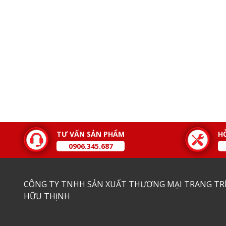
TƯ VẤN SẢN PHẨM
H
0906.345.687
CÔNG TY TNHH SẢN XUẤT THƯƠNG MẠI TRANG TRÍ
HỮU THỊNH