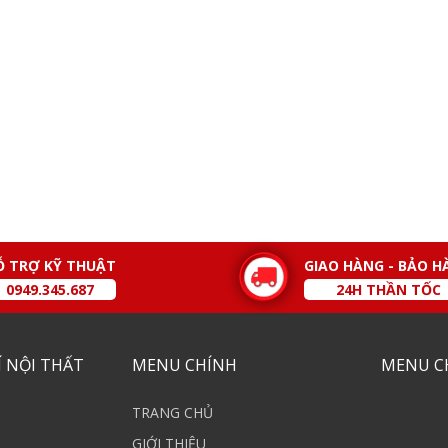
Ỗ TRỢ KỸ THUẬT
GIAO HÀNG - BẢO H
0949.345.687
24H THẦN TỐC
 NỘI THẤT
MENU CHÍNH
MENU C
TRANG CHỦ
GIỚI THIỆU