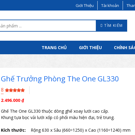
Giới Thiệu
Tài khoản
Than
TÌM KIẾM
TRANG CHỦ
GIỚI THIỆU
CHÍNH SÁ
Ghế Trưởng Phòng The One GL330
8
2.496.000
₫
Ghế The One GL330 thuộc dòng ghế xoay lưới cao cấp.
Khung tựa bọc vải lưới xốp có phối màu hiện đại, trẻ trung.
Kích thước:
Rộng 630 x Sâu (660÷1250) x Cao (1160÷1240) mm