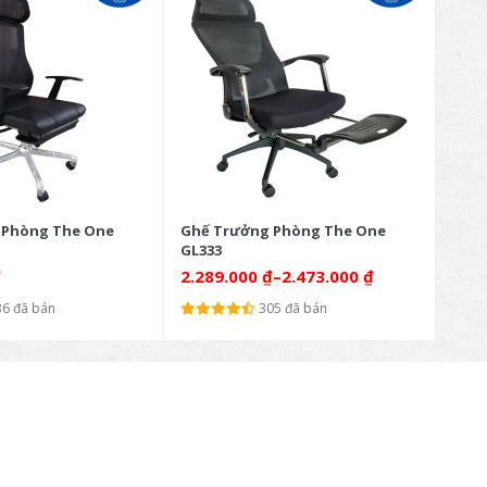
 Phòng The One
Ghế Trưởng Phòng The One
Ghế 
GL333
GL33
₫
2.289.000
₫
–
2.473.000
₫
3.6
36 đã bán
305 đã bán