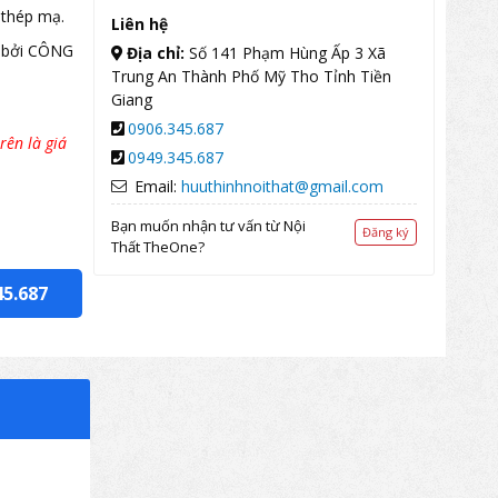
 thép mạ.
Liên hệ
 bởi CÔNG
Địa chỉ:
Số 141 Phạm Hùng Ấp 3 Xã
Trung An Thành Phố Mỹ Tho Tỉnh Tiền
Giang
0906.345.687
rên là giá
0949.345.687
Email:
huuthinhnoithat@gmail.com
Bạn muốn nhận tư vấn từ Nội
Đăng ký
Thất TheOne?
45.687