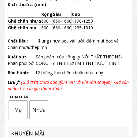
Kích thước: (mm)
Rộng
Sâu
Cao
Ghế chân nhựa
600
660-1660
1190-1250
Ghế chân mạ
600
660-1660
1235-1310
Chất liệu:
Khung nhựa bọc vải lưới, đệm mút bọc vải,
Chân nhựa/thép mạ
Xuất xứ:
Sản phẩm của công ty NỘI THẤT THEONE-
Phân phối bởi CÔNG TY TNHH SXTM TTNT HỮU THỊNH
Bảo hành:
12 tháng theo tiêu chuẩn nhà máy.
Lưu ý:
(Giá trên chưa bao gồm VAT và Phí vận chuyển). Giá sản
phẩm trên là giá tham khảo
LOẠI CHÂN
Mạ
Nhựa
KHUYẾN MÃI