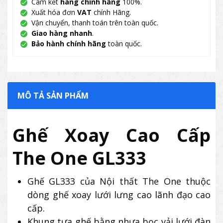
Cam kết
hàng chính hãng
100%.
Xuất hóa đơn
VAT
chính Hãng.
Vận chuyển, thanh toán trên toàn quốc.
Giao hàng nhanh
.
Bảo hành chính hãng
toàn quốc.
MÔ TẢ SẢN PHẨM
Ghế Xoay Cao Cấp
The One GL333
Ghế GL333 của Nội thất The One thuộc
dòng ghế xoay lưới lưng cao lãnh đạo cao
cấp.
Khung tựa ghế bằng nhựa bọc vải lưới đàn