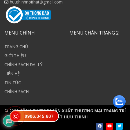
huuthinhnoithat@gmail.com
MENU CHÍNH
MENU CHÂN TRANG 2
TRANG CHỦ
GIỚI THIỆU
CHÍNH SÁCH ĐẠI LÝ
LIÊN HỆ
TIN TỨC
CHÍNH SÁCH
© 2021
CÔNG TY TNHH SẢN XUẤT THƯƠNG MẠI TRANG TRÍ
0906.345.687
NỘI THẤT HỮU THỊNH