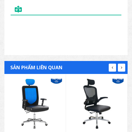
hệ hotline để được tư vấn chi tiết.
Kích thước: (mm)
Rộng
Sâu
Cao
Ghế chân
600
660-
1190-
nhựa
1660
1250
Ghế chân mạ
600
660-
1235-
1660
1310
SẢN PHẨM LIÊN QUAN