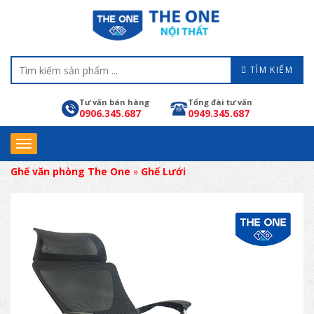
TÌM KIẾM
Tư vấn bán hàng
Tổng đài tư vấn
0906.345.687
0949.345.687
Ghế văn phòng The One
»
Ghế Lưới