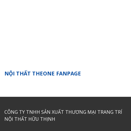
NỘI THẤT THEONE FANPAGE
CÔNG TY TNHH SẢN XUẤT THƯƠNG MẠI TRANG TRÍ
NỘI THẤT HỮU THỊNH