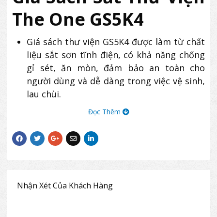
The One GS5K4
Giá sách thư viện GS5K4 được làm từ chất
liệu sắt sơn tĩnh điện, có khả năng chống
gỉ sét, ăn mòn, đảm bảo an toàn cho
người dùng và dễ dàng trong việc vệ sinh,
lau chùi.
Thiết kế giá 4 khoang sử dụng 2 mặt, có 5
Đọc Thêm
tầng để tài liệu.
Các đợt và thanh chắn có thể di động giúp
điều chỉnh độ cao.
Sản phẩm giá sắt The One GS5K4 có độ
bền cao, thiết kế chắc chắn, được sử dụng
phổ biến tại các thư viện, trường học.
Nhận Xét Của Khách Hàng