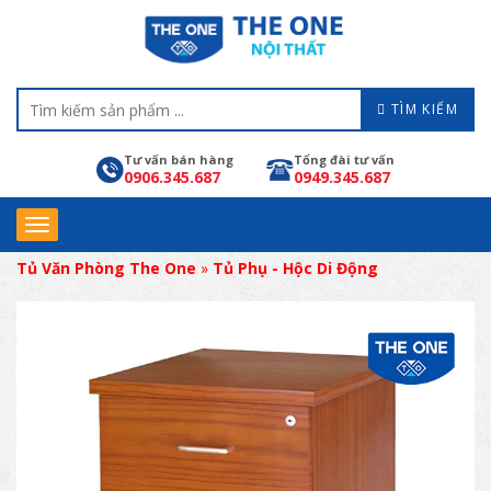
TÌM KIẾM
Tư vấn bán hàng
Tổng đài tư vấn
0906.345.687
0949.345.687
Tủ Văn Phòng The One
»
Tủ Phụ - Hộc Di Động