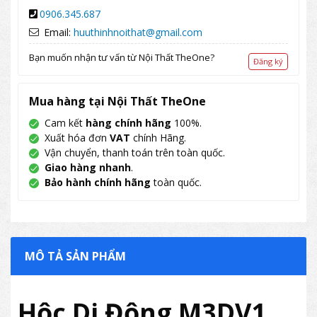
0906.345.687
Email:
huuthinhnoithat@gmail.com
Bạn muốn nhận tư vấn từ Nội Thất TheOne?
Đăng ký
Mua hàng tại Nội Thất TheOne
Cam kết
hàng chính hãng
100%.
Xuất hóa đơn
VAT
chính Hãng.
Vận chuyển, thanh toán trên toàn quốc.
Giao hàng nhanh
.
Bảo hành chính hãng
toàn quốc.
MÔ TẢ SẢN PHẨM
Hộc Di Động M3DV1