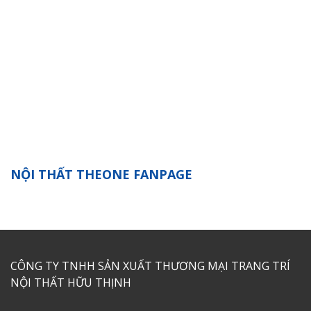
NỘI THẤT THEONE FANPAGE
CÔNG TY TNHH SẢN XUẤT THƯƠNG MẠI TRANG TRÍ
NỘI THẤT HỮU THỊNH