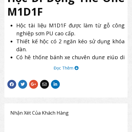
M1D1F
Hộc tài liệu M1D1F được làm từ gỗ công
nghiệp sơn PU cao cấp.
Thiết kế hộc có 2 ngăn kéo sử dụng khóa
dàn.
Có hệ thống bánh xe chuyên dụng giúp di
chuyển dễ dàng.
Đọc Thêm
Sản phẩm hộc tủ The One M1D1F thường
được kết hợp với bàn văn phòng, bàn
giám đốc để tạo sự tiện lợi tối đa trong
công việc.
Nhận Xét Của Khách Hàng