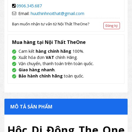
0906.345.687
Email:
huuthinhnoithat@gmail.com
Bạn muốn nhận tư vấn từ Nội Thất TheOne?
Đăng ký
Mua hàng tại Nội Thất TheOne
Cam kết
hàng chính hãng
100%.
Xuất hóa đơn
VAT
chính Hãng.
Vận chuyển, thanh toán trên toàn quốc.
Giao hàng nhanh
.
Bảo hành chính hãng
toàn quốc.
MÔ TẢ SẢN PHẨM
Hộc Di Động The One