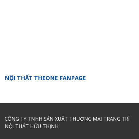
NỘI THẤT THEONE FANPAGE
CÔNG TY TNHH SẢN XUẤT THƯƠNG MẠI TRANG TRÍ
NỘI THẤT HỮU THỊNH