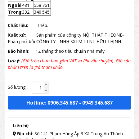
Ngoài
481
558
761
Trong
332
340
545
Chất liệu:
Thép.
Xuất xứ:
Sản phẩm của công ty NỘI THẤT THEONE-
Phân phối bởi CÔNG TY TNHH SXTM TTNT HỮU THỊNH
Bảo hành:
12 tháng theo tiêu chuẩn nhà máy.
Lưu ý:
(Giá trên chưa bao gồm VAT và Phí vận chuyển). Giá sản
phẩm trên là giá tham khảo
Số lượng
Hotline: 0906.345.687
-
0949.345.687
Liên hệ
Địa chỉ:
Số 141 Phạm Hùng Ấp 3 Xã Trung An Thành