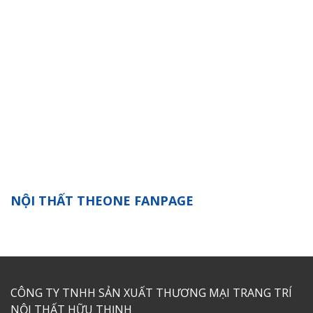
NỘI THẤT THEONE FANPAGE
CÔNG TY TNHH SẢN XUẤT THƯƠNG MẠI TRANG TRÍ
NỘI THẤT HỮU THỊNH