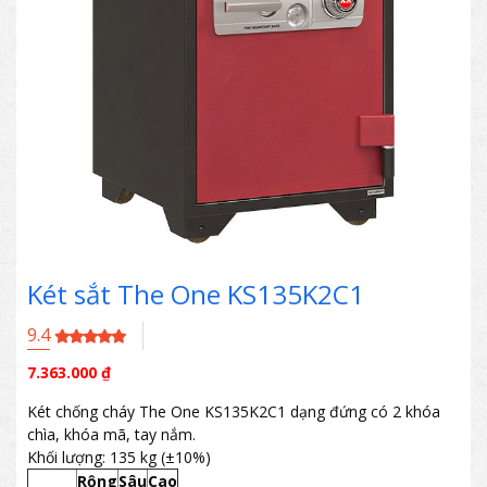
Két sắt The One KS135K2C1
9.4
7.363.000
₫
Két chống cháy The One KS135K2C1 dạng đứng có 2 khóa
chìa, khóa mã, tay nắm.
Khối lượng: 135 kg (±10%)
Rộng
Sâu
Cao