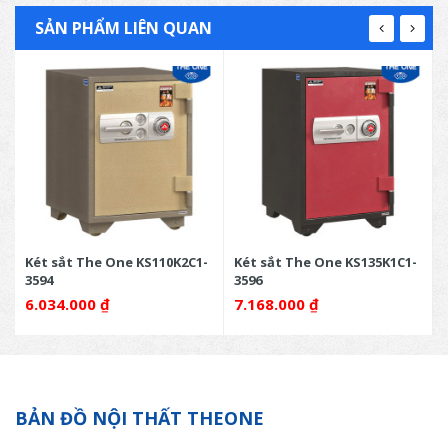
SẢN PHẨM LIÊN QUAN
-
Két sắt The One KS110K2C1-
Két sắt The One KS135K1C1-
3594
3596
6.034.000
₫
7.168.000
₫
BẢN ĐỒ NỘI THẤT THEONE