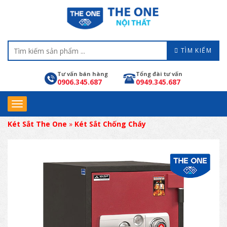
TÌM KIẾM
Tư vấn bán hàng
Tổng đài tư vấn
0906.345.687
0949.345.687
Két Sắt The One
»
Két Sắt Chống Cháy