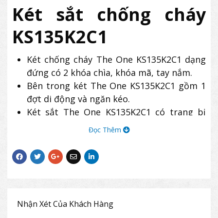
Két sắt chống cháy
KS135K2C1
Két chống cháy The One KS135K2C1 dạng
đứng có 2 khóa chìa, khóa mã, tay nắm.
Bên trong két The One KS135K2C1 gồm 1
đợt di động và ngăn kéo.
Két sắt The One KS135K2C1 có trang bị
bánh xe sắt di chuyển.
Đọc Thêm
Khối lượng: 135 kg (±10%)
Rộng
Sâu
Cao
Ngoài
481
558
761
Trong
332
340
545
Nhận Xét Của Khách Hàng