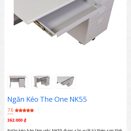
Ngăn Kéo The One NK55
7.6
362.000
₫
Ngăn kéo bàn làm việc NK55 được sản xuất từ thép sơn tĩnh