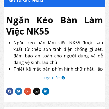
MÔ TẢ SẢN PHẨM
Ngăn Kéo Bàn Làm
Việc NK55
Ngăn kéo bàn làm việc NK55 được sản
xuất từ thép sơn tĩnh điện chống gỉ sét,
đảm bảo an toàn cho người dùng và dễ
dàng vệ sinh, lau chùi.
Thiết kế mặt bàn phím hình chữ nhật, lắp
vào mặt bàn gỗ, sử dụng cơ cấu ray bi.
Đọc Thêm
Sản phẩm có thiết kế hiện đại, độ bền cao,
thường được sử dụng kết hợp với bàn làm
việc, bàn máy tính.