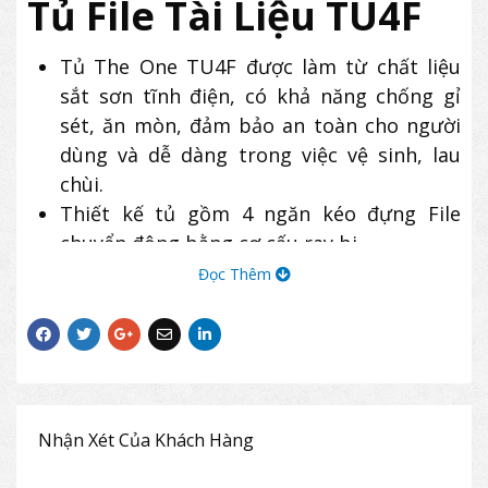
Tủ File Tài Liệu TU4F
Tủ The One TU4F được làm từ chất liệu
sắt sơn tĩnh điện, có khả năng chống gỉ
sét, ăn mòn, đảm bảo an toàn cho người
dùng và dễ dàng trong việc vệ sinh, lau
chùi.
Thiết kế tủ gồm 4 ngăn kéo đựng File
chuyển động bằng cơ cấu ray bi.
Mỗi ngăn có 1 tay nắm nhựa, tủ sử dụng
Đọc Thêm
chung 1 khóa dàn.
Sản phẩm tủ sắt TU4F có kiểu dáng hiện
đại, thường được dùng để lưu trữ tài liệu,
hồ sơ tại các văn phòng làm việc.
Nhận Xét Của Khách Hàng