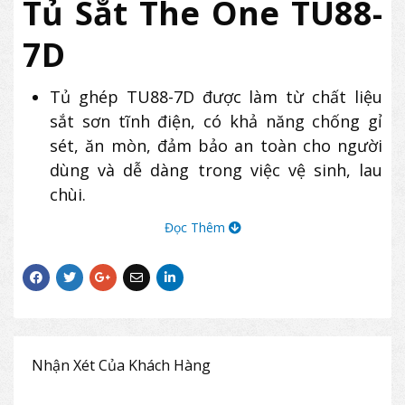
Tủ Sắt The One TU88-
7D
Tủ ghép TU88-7D được làm từ chất liệu
sắt sơn tĩnh điện, có khả năng chống gỉ
sét, ăn mòn, đảm bảo an toàn cho người
dùng và dễ dàng trong việc vệ sinh, lau
chùi.
Thiết kế tủ hình chữ nhật thấp, gồm có 2
Đọc Thêm
khoang.
Bên phải là 1 khoang cánh sắt mở có 1
khóa mã, bên trong có 2 đợt di động.
Bên trái là khoang 7 ngăn kéo sử dụng
chung 1 thanh khóa dàn
Sản phẩm tủ The One TU88-7D với kiểu
Nhận Xét Của Khách Hàng
dáng hiện đại, nhỏ gọn phù hợp cho mọi