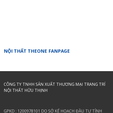
NỘI THẤT THEONE FANPAGE
CÔNG TY TNHH SẢN XUẤT THƯƠNG MẠI TRANG TRÍ
NỘI THẤT HỮU THỊNH
GPKD : 1200978101 DO SỞ KẾ HOẠCH ĐẦU TƯ TỈNH