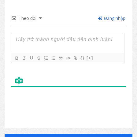
không gian văn phòng hay gia đình.
Theo dõi
Đăng nhập
{}
[+]