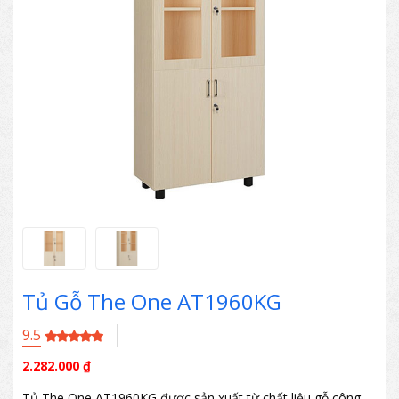
Tủ Gỗ The One AT1960KG
9.5
2.282.000
₫
Tủ The One AT1960KG được sản xuất từ chất liệu gỗ công