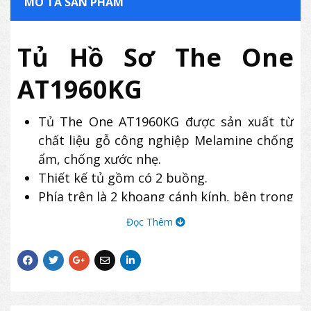
MÔ TẢ SẢN PHẨM
Tủ Hồ Sơ The One
AT1960KG
Tủ The One AT1960KG được sản xuất từ
chất liệu gỗ công nghiệp Melamine chống
ẩm, chống xước nhẹ.
Thiết kế tủ gồm có 2 buồng.
Phía trên là 2 khoang cánh kính, bên trong
có 2 đợt để tài liệu.
Đọc Thêm
Phía dưới là 2 cánh gỗ mở.
Chân tủ có trụ tròn bằng nhựa chịu lực.
Sản phẩm tủ gỗ AT1960KG có thiết kế hiện
đại, thường được dùng để lưu trữ hồ sơ,
tài liệu tại các văn phòng làm việc.