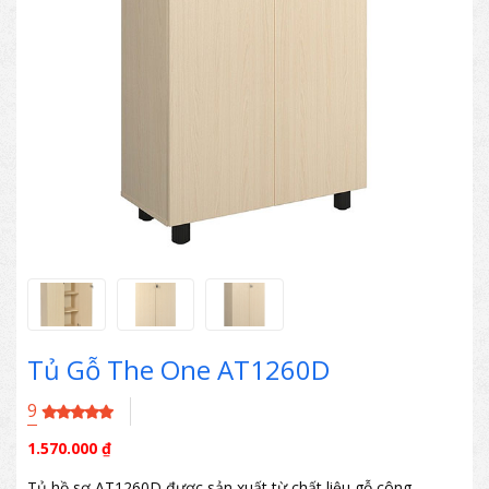
Tủ Gỗ The One AT1260D
9
1.570.000
₫
Tủ hồ sơ AT1260D được sản xuất từ chất liệu gỗ công