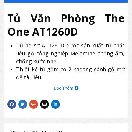
Tủ Văn Phòng The
One AT1260D
Tủ hồ sơ AT1260D được sản xuất từ chất
liệu gỗ công nghiệp Melamine chống ẩm,
chống xước nhẹ.
Thiết kế tủ gồm có 2 khoang cánh gỗ mở
để tài liệu.
Chân tủ The One AT1260D có trụ tròn
Đọc Thêm
bằng nhựa chịu lực.
Sản phẩm có thiết kế nhỏ gọn, hiện đại,
thường được dùng để lưu trữ hồ sơ, tài
liệu tại các văn phòng làm việc.