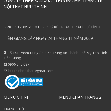
CÔNG TY TNHH SẢN XUẤT THƯƠNG MẠI TRANG TRÍ
NỘI THẤT HỮU THỊNH
GPKD : 1200978101 DO SỞ KẾ HOẠCH ĐẦU TƯ TỈNH
TIỀN GIANG CẤP NGÀY 24 THÁNG 11 NĂM 2009
Số 141 Phạm Hùng Ấp 3 Xã Trung An Thành Phố Mỹ Tho Tỉnh
Tiền Giang
0906.345.687
huuthinhnoithat@gmail.com
MENU CHÍNH
MENU CHÂN TRANG 2
TRANG CHỦ