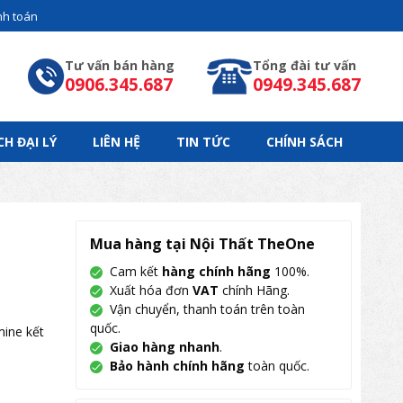
h toán
Tư vấn bán hàng
Tổng đài tư vấn
0906.345.687
0949.345.687
CH ĐẠI LÝ
LIÊN HỆ
TIN TỨC
CHÍNH SÁCH
Mua hàng tại Nội Thất TheOne
Cam kết
hàng chính hãng
100%.
Xuất hóa đơn
VAT
chính Hãng.
Vận chuyển, thanh toán trên toàn
quốc.
mine kết
Giao hàng nhanh
.
Bảo hành chính hãng
toàn quốc.