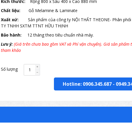
Kích thước:
Rộng 800 x Sâu 400 x Cao 880 mm
Chất liệu:
Gỗ Melamine & Laminate
Xuất xứ:
Sản phẩm của công ty NỘI THẤT THEONE- Phân phối
TY TNHH SXTM TTNT HỮU THỊNH
Bảo hành:
12 tháng theo tiêu chuẩn nhà máy.
Lưu ý:
(Giá trên chưa bao gồm VAT và Phí vận chuyển). Giá sản phẩm t
tham khảo
Số lượng
Hotline: 0906.345.687
-
0949.3