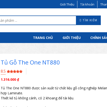
Giới Thiệu
Tài khoản
Than
TÌM KIẾM
TRANG CHỦ
GIỚI THIỆU
CHÍNH SÁ
Tủ Gỗ The One NT880
8.5
1.316.000
₫
Tủ The One NT880 được sản xuất từ chất liệu gỗ công nghiệp Mela
hợp Laminate.
Thiết kế tủ không cánh, có 2 khoang để tài liệu.