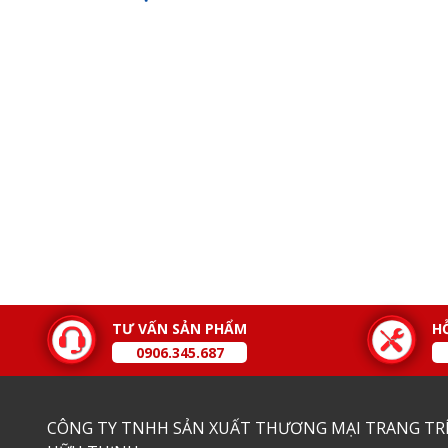
TƯ VẤN SẢN PHẨM
H
0906.345.687
CÔNG TY TNHH SẢN XUẤT THƯƠNG MẠI TRANG TRÍ