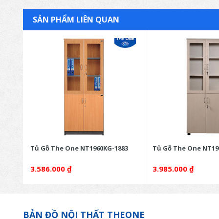
SẢN PHẨM LIÊN QUAN
80
Tủ Gỗ The One NT1960KG-1883
Tủ Gỗ The One NT19
3.586.000
₫
3.985.000
₫
BẢN ĐỒ NỘI THẤT THEONE