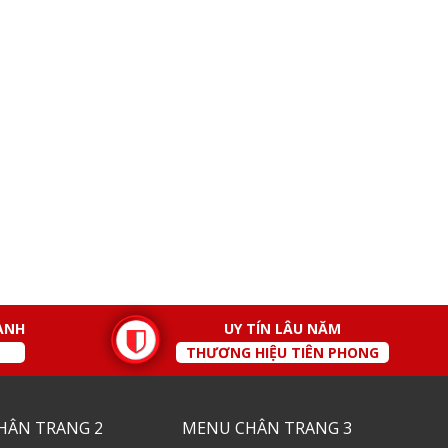
ÀNH
UY TÍN LÂU NĂM
THƯƠNG HIỆU TIÊN PHONG
HÂN TRANG 2
MENU CHÂN TRANG 3