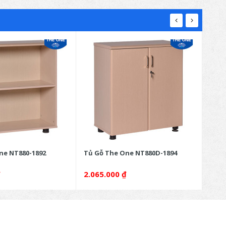
ne NT880-1892
Tủ Gỗ The One NT880D-1894
Tủ G
₫
2.065.000
₫
1.5