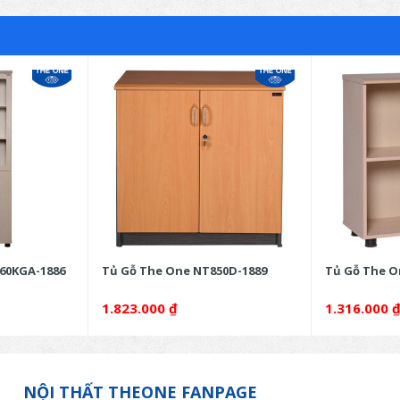
60KGA-1886
Tủ Gỗ The One NT850D-1889
Tủ Gỗ The O
1.823.000
₫
1.316.000
NỘI THẤT THEONE FANPAGE