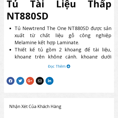
Tủ Tài Liệu Thấp
NT880SD
Tủ Newtrend The One NT880SD được sản
xuất từ chất liệu gỗ công nghiệp
Melamine kết hợp Laminate.
Thiết kế tủ gồm 2 khoang để tài liệu,
khoang trên không cánh, khoang dưới
cánh mở.
Đọc Thêm
Chân tủ có trụ nhựa ABS chịu lực.
Sản phẩm tủ The One NT880SD có thiết
kế hiện đại, thường được dùng để lưu trữ
hồ sơ, tài liệu tại các văn phòng làm việc.
Nhận Xét Của Khách Hàng