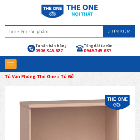
TÌM KIẾM
Tư vấn bán hàng
Tổng đài tư vấn
0906.345.687
0949.345.687
Tủ Văn Phòng The One
»
Tủ Gỗ