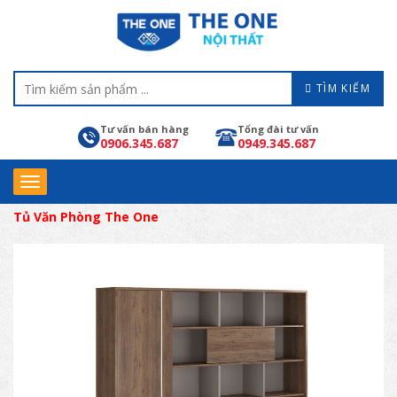
TÌM KIẾM
Tư vấn bán hàng
Tổng đài tư vấn
0906.345.687
0949.345.687
Tủ Văn Phòng The One