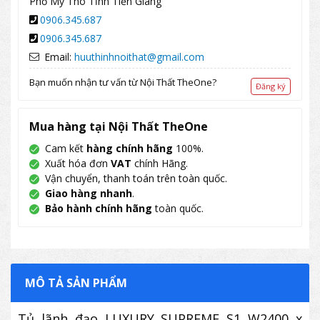
Phố Mỹ Tho Tỉnh Tiền Giang
0906.345.687
0906.345.687
Email:
huuthinhnoithat@gmail.com
Bạn muốn nhận tư vấn từ Nội Thất TheOne?
Đăng ký
Mua hàng tại Nội Thất TheOne
Cam kết
hàng chính hãng
100%.
Xuất hóa đơn
VAT
chính Hãng.
Vận chuyển, thanh toán trên toàn quốc.
Giao hàng nhanh
.
Bảo hành chính hãng
toàn quốc.
MÔ TẢ SẢN PHẨM
Tủ lãnh đạo LUXURY SUPREME S1 W2400 x