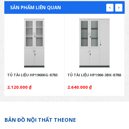
SẢN PHẨM LIÊN QUAN
TỦ TÀI LIỆU HP1960KG-8785
TỦ TÀI LIỆU HP1960-3BK-8788
2.120.000
₫
2.640.000
₫
BẢN ĐỒ NỘI THẤT THEONE