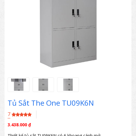
Tủ Sắt The One TU09K6N
7
3.438.000
₫
Thiết kế tủ sắt TU09K6N có 6 khoang cánh mở.