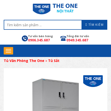
TÌM KIẾM
Tư vấn bán hàng
Tổng đài tư vấn
0906.345.687
0949.345.687
Tủ Văn Phòng The One
»
Tủ Sắt