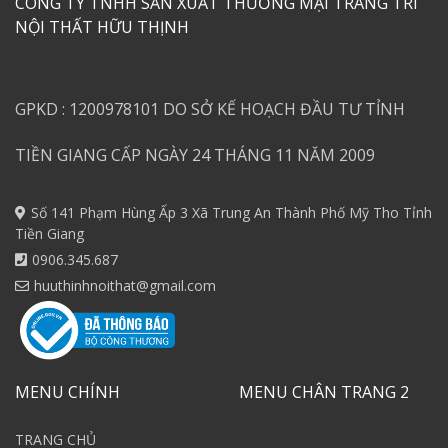
CÔNG TY TNHH SẢN XUẤT THƯƠNG MẠI TRANG TRÍ
NỘI THẤT HỮU THỊNH
GPKD : 1200978101 DO SỞ KẾ HOẠCH ĐẦU TƯ TỈNH
TIỀN GIANG CẤP NGÀY 24 THÁNG 11 NĂM 2009
Số 141 Phạm Hùng Ấp 3 Xã Trung An Thành Phố Mỹ Tho Tỉnh
Tiền Giang
0906.345.687
huuthinhnoithat@gmail.com
MENU CHÍNH
MENU CHÂN TRANG 2
TRANG CHỦ