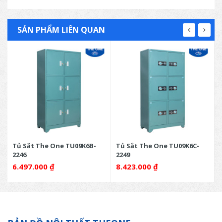
SẢN PHẨM LIÊN QUAN
2
Tủ Sắt The One TU09K6B-
Tủ Sắt The One TU09K6C-
2246
2249
6.497.000
₫
8.423.000
₫