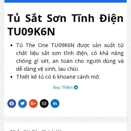
Tủ Sắt Sơn Tĩnh Điện
TU09K6N
Tủ The One TU09K6N được sản xuất từ
chất liệu sắt sơn tĩnh điện, có khả năng
chống gỉ sét, an toàn cho người dùng và
dễ dàng vệ sinh, lau chùi.
Thiết kế tủ có 6 khoang cánh mở.
Tủ sắt TU09K6N sử dụng tay nắm âm màu
Đọc Thêm
đen và khóa chìa an toàn cho mỗi khoang.
Sản phẩm có thiết kế hiện đại, thường
được sử dụng để lưu trữ hồ sơ, tài liệu tại
các văn phòng công sở.