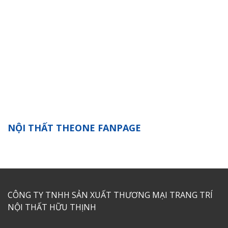
NỘI THẤT THEONE FANPAGE
CÔNG TY TNHH SẢN XUẤT THƯƠNG MẠI TRANG TRÍ
NỘI THẤT HỮU THỊNH