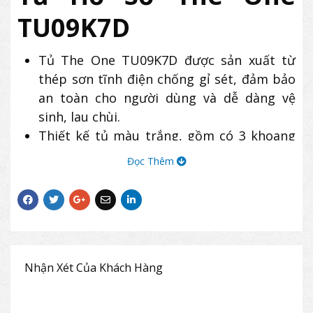
TU09K7D
Tủ The One TU09K7D được sản xuất từ
thép sơn tĩnh điện chống gỉ sét, đảm bảo
an toàn cho người dùng và dễ dàng vệ
sinh, lau chùi.
Thiết kế tủ màu trắng, gồm có 3 khoang
cánh kính kết hợp 3 khoang cánh mở.
Đọc Thêm
Bên trong mỗi khoang kính có 2 đợt di
động để tài liệu.
Tủ sử dụng khóa chìa an toàn cho tất cả
các khoang.
Sản phẩm tủ TU09K7D có thiết kế hiện
đại, thường được sử dụng để lưu trữ hồ
Nhận Xét Của Khách Hàng
sơ, tài liệu tại các văn phòng công sở.