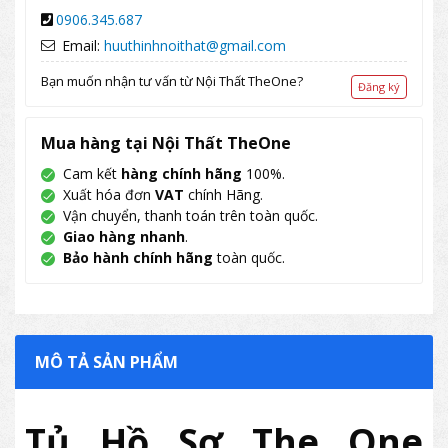
0906.345.687
Email:
huuthinhnoithat@gmail.com
Bạn muốn nhận tư vấn từ Nội Thất TheOne?
Đăng ký
Mua hàng tại Nội Thất TheOne
Cam kết
hàng chính hãng
100%.
Xuất hóa đơn
VAT
chính Hãng.
Vận chuyển, thanh toán trên toàn quốc.
Giao hàng nhanh
.
Bảo hành chính hãng
toàn quốc.
MÔ TẢ SẢN PHẨM
Tủ Hồ Sơ The One