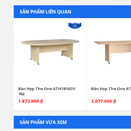
SẢN PHẨM LIÊN QUAN
N-760
Bàn Họp The One ATH1810OV-
Bàn Họp The One AT
762
1.872.000
₫
2.077.000
₫
SẢN PHẨM VỪA XEM