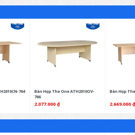
H2010CN-764
Bàn Họp The One ATH2010OV-
Bàn Họp The
766
2.077.000
₫
2.669.000