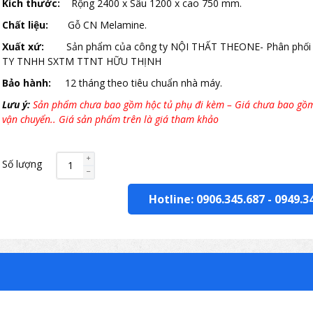
Kích thước:
Rộng 2400 x Sâu 1200 x cao 750 mm.
Chất liệu:
Gỗ CN Melamine.
Xuất xứ:
Sản phẩm của công ty NỘI THẤT THEONE- Phân phối
TY TNHH SXTM TTNT HỮU THỊNH
Bảo hành:
12 tháng theo tiêu chuẩn nhà máy.
Lưu ý:
Sản phẩm chưa bao gồm hộc tủ phụ đi kèm – Giá chưa bao gồm
vận chuyển.. Giá sản phẩm trên là giá tham khảo
Số lượng
Hotline: 0906.345.687
-
0949.3