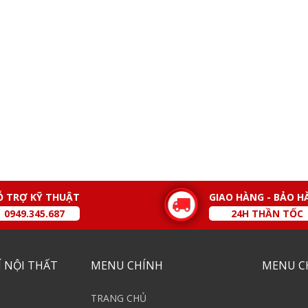
Ỗ TRỢ KỸ THUẬT
GIAO HÀNG - BẢO H
0949.345.687
24H THẦN TỐC
 NỘI THẤT
MENU CHÍNH
MENU C
TRANG CHỦ