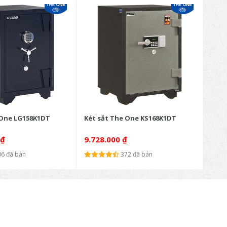
 One LG158K1DT
Két sắt The One KS168K1DT
Bàn 
₫
9.728.000
₫
4.0
06 đã bán
372 đã bán