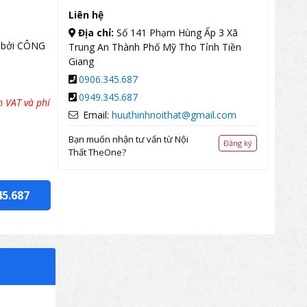
Liên hệ
Địa chỉ:
Số 141 Phạm Hùng Ấp 3 Xã
 bởi CÔNG
Trung An Thành Phố Mỹ Tho Tỉnh Tiền
Giang
0906.345.687
0949.345.687
 VAT và phí
Email:
huuthinhnoithat@gmail.com
Bạn muốn nhận tư vấn từ Nội
Đăng ký
Thất TheOne?
45.687