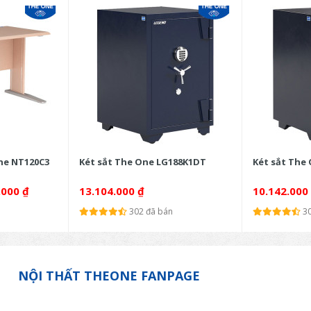
ne NT120C3
Két sắt The One LG188K1DT
Két sắt The
.000
₫
13.104.000
₫
10.142.000
302 đã bán
3
NỘI THẤT THEONE FANPAGE