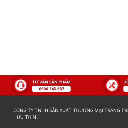
TƯ VẤN SẢN PHẨM
H
0906.345.687
CÔNG TY TNHH SẢN XUẤT THƯƠNG MẠI TRANG TRÍ
HỮU THỊNH