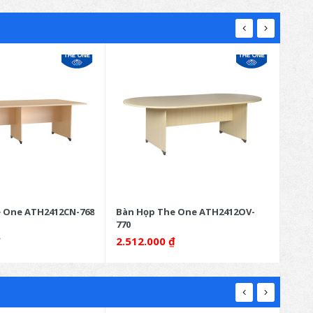
 One ATH2412CN-768
Bàn Họp The One ATH2412OV-
Bàn 
770
₫
2.512.000
₫
3.2