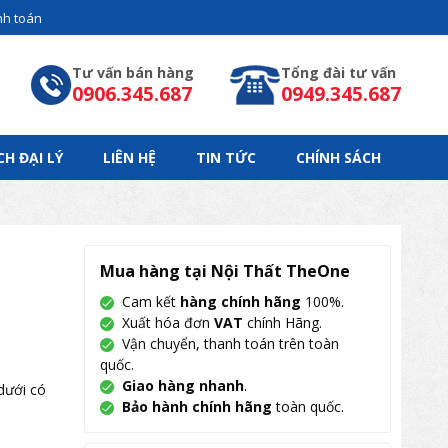
h toán
Tư vấn bán hàng
Tổng đài tư vấn
0906.345.687
0949.345.687
CH ĐẠI LÝ
LIÊN HỆ
TIN TỨC
CHÍNH SÁCH
Mua hàng tại Nội Thất TheOne
Cam kết
hàng chính hãng
100%.
Xuất hóa đơn
VAT
chính Hãng.
Vận chuyển, thanh toán trên toàn
quốc.
Giao hàng nhanh
.
dưới có
Bảo hành chính hãng
toàn quốc.