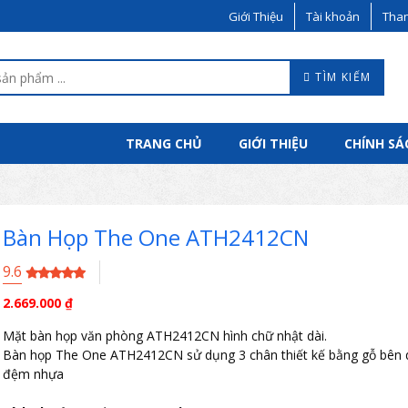
Giới Thiệu
Tài khoản
Than
TÌM KIẾM
TRANG CHỦ
GIỚI THIỆU
CHÍNH SÁ
Bàn Họp The One ATH2412CN
9.6
2.669.000
₫
Mặt bàn họp văn phòng ATH2412CN hình chữ nhật dài.
Bàn họp The One ATH2412CN sử dụng 3 chân thiết kế bằng gỗ bên 
đệm nhựa