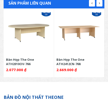
SẢN PHẨM LIÊN QUAN
Bàn Họp The One
Bàn Họp The One
ATH2010OV-766
ATH2412CN-768
2.077.000
₫
2.669.000
₫
BẢN ĐỒ NỘI THẤT THEONE