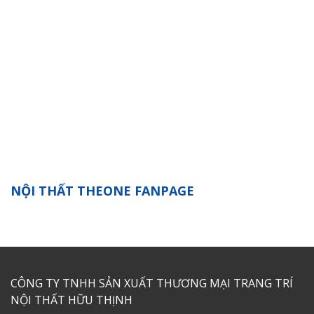
NỘI THẤT THEONE FANPAGE
CÔNG TY TNHH SẢN XUẤT THƯƠNG MẠI TRANG TRÍ
NỘI THẤT HỮU THỊNH