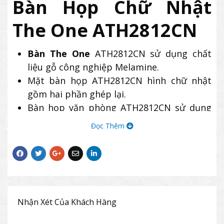
Bàn Họp Chữ Nhật
The One ATH2812CN
Bàn The One
ATH2812CN sử dụng chất
liệu gỗ công nghiệp Melamine.
Mặt bàn họp ATH2812CN hình chữ nhật
gồm hai phần ghép lại.
Bàn họp văn phòng ATH2812CN sử dụng
chân ghép dính liền từng phần mặt bàn.
Đọc Thêm
Nhận Xét Của Khách Hàng