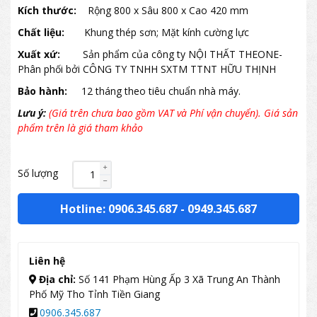
Kích thước:
Rộng 800 x Sâu 800 x Cao 420 mm
Chất liệu:
Khung thép sơn; Mặt kính cường lực
Xuất xứ:
Sản phẩm của công ty NỘI THẤT THEONE-
Phân phối bởi CÔNG TY TNHH SXTM TTNT HỮU THỊNH
Bảo hành:
12 tháng theo tiêu chuẩn nhà máy.
Lưu ý:
(Giá trên chưa bao gồm VAT và Phí vận chuyển). Giá sản
phẩm trên là giá tham khảo
Số lượng
Hotline: 0906.345.687
-
0949.345.687
Liên hệ
Địa chỉ:
Số 141 Phạm Hùng Ấp 3 Xã Trung An Thành
Phố Mỹ Tho Tỉnh Tiền Giang
0906.345.687