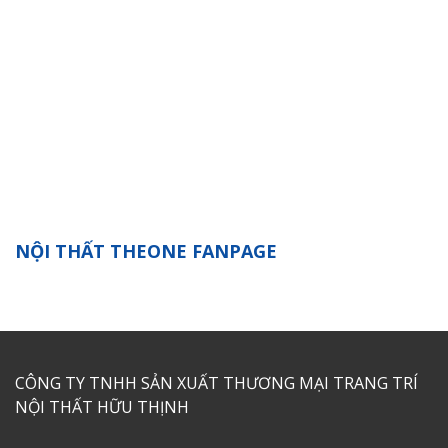
NỘI THẤT THEONE FANPAGE
CÔNG TY TNHH SẢN XUẤT THƯƠNG MẠI TRANG TRÍ
NỘI THẤT HỮU THỊNH