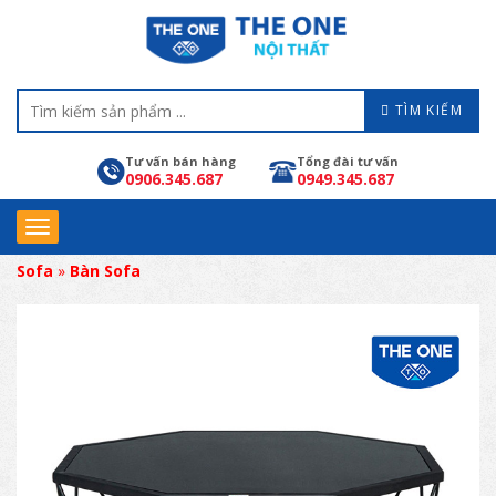
TÌM KIẾM
Tư vấn bán hàng
Tổng đài tư vấn
0906.345.687
0949.345.687
Sofa
»
Bàn Sofa