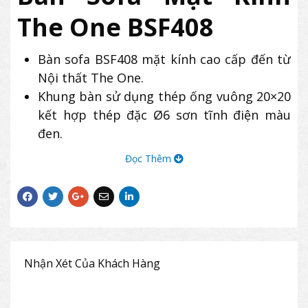
The One BSF408
Bàn sofa BSF408 mặt kính cao cấp đến từ
Nội thất The One.
Khung bàn sử dụng thép ống vuông 20×20
kết hợp thép đặc Ø6 sơn tĩnh điện màu
đen.
Mặt bàn kính cường lực màu đen hoặc
Đọc Thêm
nâu.
Sản phẩm bàn sofa The One BSF408 có
kiểu dáng hiện đại, thường được sử dụng
kết hợp với ghế sofa The One cho không
gian phòng khách gia đình, văn phòng,…
Nhận Xét Của Khách Hàng