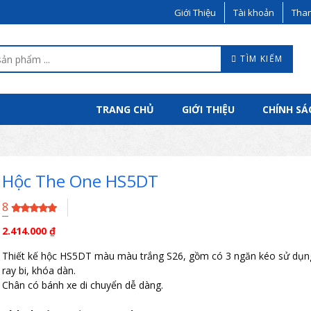
Giới Thiệu
Tài khoản
Than
TÌM KIẾM
TRANG CHỦ
GIỚI THIỆU
CHÍNH SÁ
Hộc The One HS5DT
8
2.414.000
₫
Thiết kế hộc HS5DT màu màu trắng S26, gồm có 3 ngăn kéo sử dụn
ray bi, khóa dàn.
Chân có bánh xe di chuyển dễ dàng.