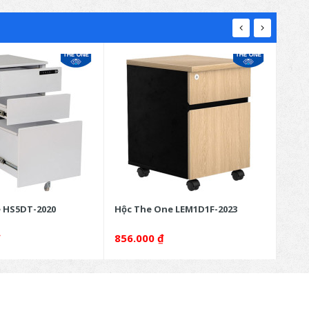
 HS5DT-2020
Hộc The One LEM1D1F-2023
Hộc 
₫
856.000
₫
971