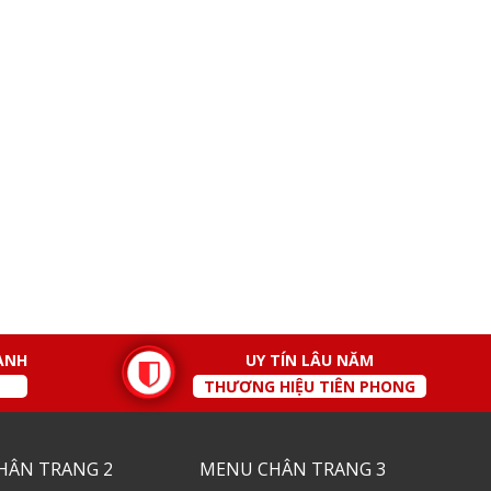
ÀNH
UY TÍN LÂU NĂM
THƯƠNG HIỆU TIÊN PHONG
HÂN TRANG 2
MENU CHÂN TRANG 3