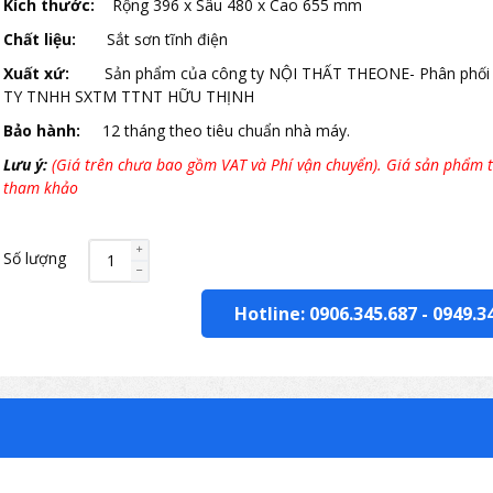
Kích thước:
Rộng 396 x Sâu 480 x Cao 655 mm
Chất liệu:
Sắt sơn tĩnh điện
Xuất xứ:
Sản phẩm của công ty NỘI THẤT THEONE- Phân phối
TY TNHH SXTM TTNT HỮU THỊNH
Bảo hành:
12 tháng theo tiêu chuẩn nhà máy.
Lưu ý:
(Giá trên chưa bao gồm VAT và Phí vận chuyển). Giá sản phẩm t
tham khảo
Số lượng
Hotline: 0906.345.687
-
0949.3