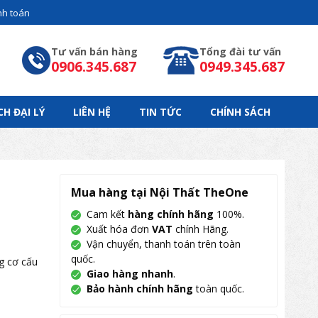
h toán
Tư vấn bán hàng
Tổng đài tư vấn
0906.345.687
0949.345.687
CH ĐẠI LÝ
LIÊN HỆ
TIN TỨC
CHÍNH SÁCH
Mua hàng tại Nội Thất TheOne
Cam kết
hàng chính hãng
100%.
Xuất hóa đơn
VAT
chính Hãng.
Vận chuyển, thanh toán trên toàn
quốc.
g cơ cấu
Giao hàng nhanh
.
Bảo hành chính hãng
toàn quốc.