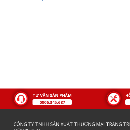
TƯ VẤN SẢN PHẨM
H
0906.345.687
CÔNG TY TNHH SẢN XUẤT THƯƠNG MẠI TRANG TRÍ