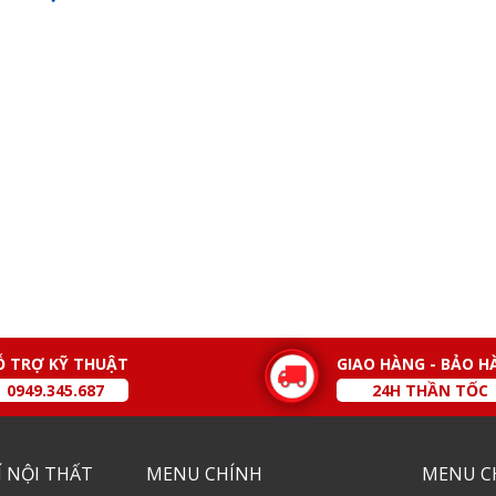
Ỗ TRỢ KỸ THUẬT
GIAO HÀNG - BẢO H
0949.345.687
24H THẦN TỐC
 NỘI THẤT
MENU CHÍNH
MENU C