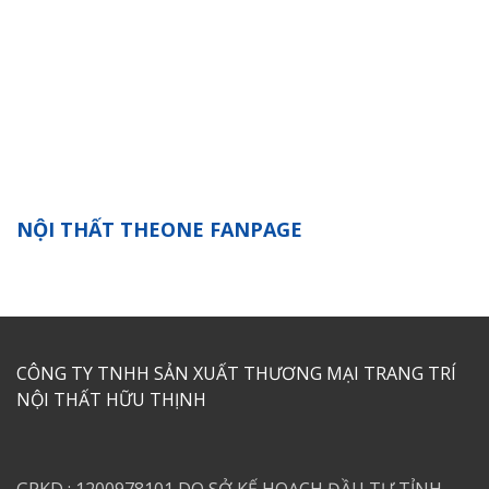
NỘI THẤT THEONE FANPAGE
CÔNG TY TNHH SẢN XUẤT THƯƠNG MẠI TRANG TRÍ
NỘI THẤT HỮU THỊNH