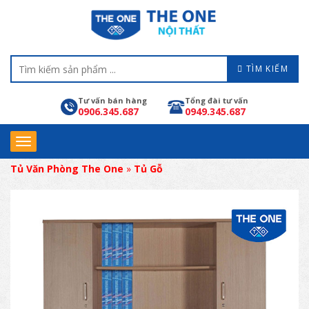
TÌM KIẾM
Tư vấn bán hàng
Tổng đài tư vấn
0906.345.687
0949.345.687
Tủ Văn Phòng The One
»
Tủ Gỗ