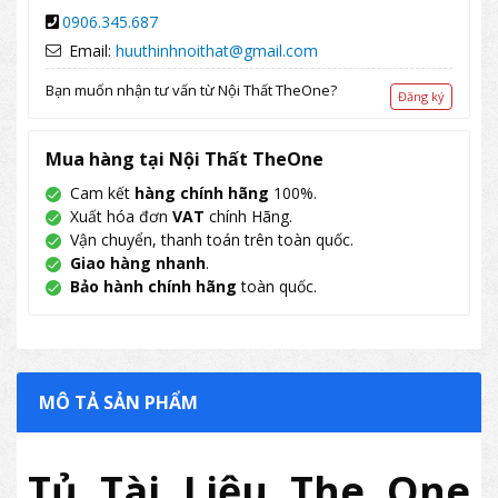
0906.345.687
Email:
huuthinhnoithat@gmail.com
Bạn muốn nhận tư vấn từ Nội Thất TheOne?
Đăng ký
Mua hàng tại Nội Thất TheOne
Cam kết
hàng chính hãng
100%.
Xuất hóa đơn
VAT
chính Hãng.
Vận chuyển, thanh toán trên toàn quốc.
Giao hàng nhanh
.
Bảo hành chính hãng
toàn quốc.
MÔ TẢ SẢN PHẨM
Tủ Tài Liệu The One