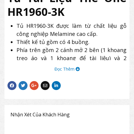
HR1960-3K
Tủ HR1960-3K được làm từ chất liệu gỗ
công nghiệp Melamine cao cấp.
Thiết kế tủ gồm có 4 buồng.
Phía trên gồm 2 cánh mở 2 bên (1 khoang
treo áo và 1 khoang để tài liệu) và 2
khoang để tài liệu.
Đọc Thêm
Phía dưới có 3 ngăn kéo, 2 cánh mở và 2
khoang trống.
Tủ sử dụng tăng chân cao phi 50*80, tay
nắm, ray bi 3 tầng.
Sản phẩm tủ văn phòng The One HR1960-
3K có thiết kế hiện đại, thường được sử
Nhận Xét Của Khách Hàng
dụng tại các doanh nghiệp, công ty.