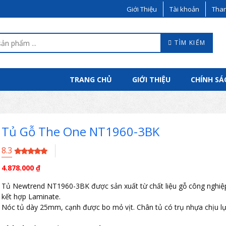
Giới Thiệu
Tài khoản
Than
TÌM KIẾM
TRANG CHỦ
GIỚI THIỆU
CHÍNH SÁ
Tủ Gỗ The One NT1960-3BK
8.3
4.878.000
₫
Tủ Newtrend NT1960-3BK được sản xuất từ chất liệu gỗ công nghi
kết hợp Laminate.
Nóc tủ dày 25mm, cạnh được bo mỏ vịt. Chân tủ có trụ nhựa chịu lự