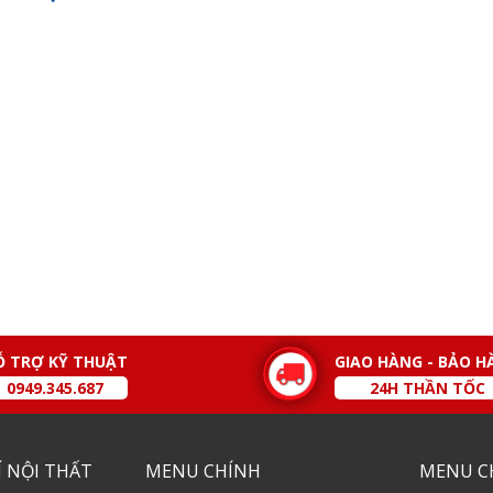
Ỗ TRỢ KỸ THUẬT
GIAO HÀNG - BẢO H
0949.345.687
24H THẦN TỐC
 NỘI THẤT
MENU CHÍNH
MENU C