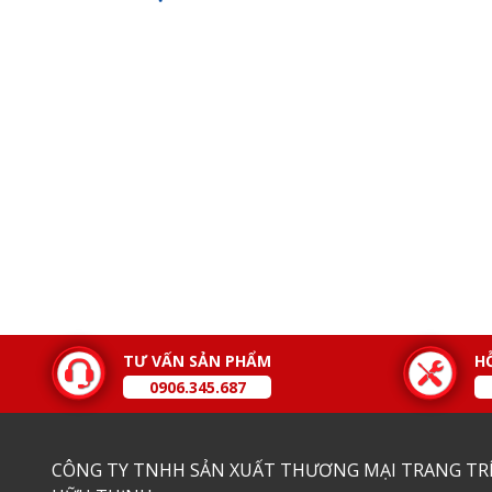
TƯ VẤN SẢN PHẨM
H
0906.345.687
CÔNG TY TNHH SẢN XUẤT THƯƠNG MẠI TRANG TRÍ