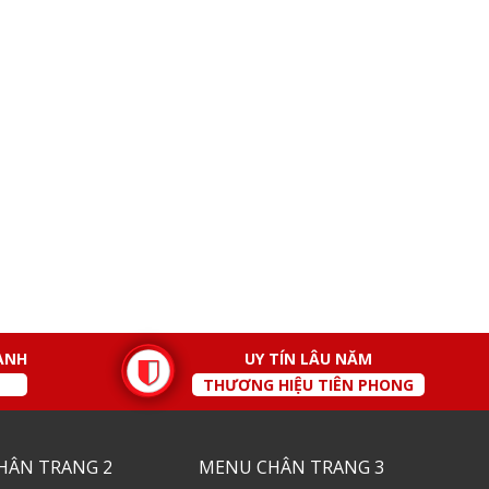
ÀNH
UY TÍN LÂU NĂM
THƯƠNG HIỆU TIÊN PHONG
HÂN TRANG 2
MENU CHÂN TRANG 3