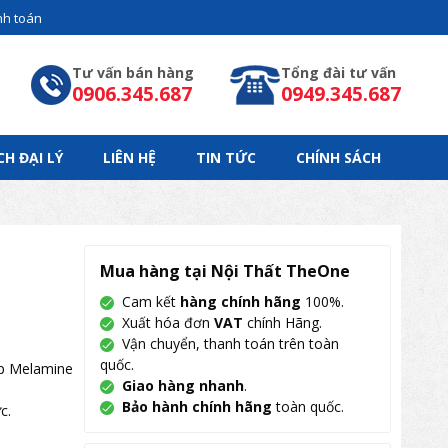
h toán
Tư vấn bán hàng
Tổng đài tư vấn
0906.345.687
0949.345.687
CH ĐẠI LÝ
LIÊN HỆ
TIN TỨC
CHÍNH SÁCH
Mua hàng tại Nội Thất TheOne
Cam kết
hàng chính hãng
100%.
Xuất hóa đơn
VAT
chính Hãng.
Vận chuyển, thanh toán trên toàn
quốc.
ệp Melamine
Giao hàng nhanh
.
Bảo hành chính hãng
toàn quốc.
c.