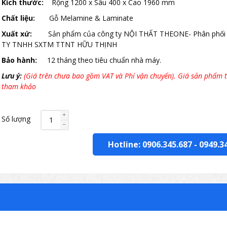
Kích thước:
Rộng 1200 x Sâu 400 x Cao 1960 mm
Chất liệu:
Gỗ Melamine & Laminate
Xuất xứ:
Sản phẩm của công ty NỘI THẤT THEONE- Phân phối
TY TNHH SXTM TTNT HỮU THỊNH
Bảo hành:
12 tháng theo tiêu chuẩn nhà máy.
Lưu ý:
(Giá trên chưa bao gồm VAT và Phí vận chuyển). Giá sản phẩm t
tham khảo
Số lượng
Hotline: 0906.345.687
-
0949.3