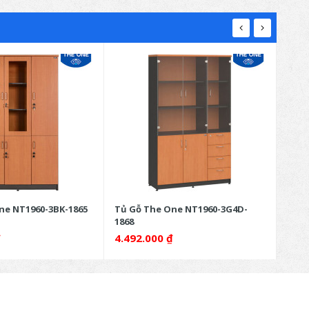
ne NT1960-3BK-1865
Tủ Gỗ The One NT1960-3G4D-
Tủ G
1868
₫
4.492.000
₫
7.4