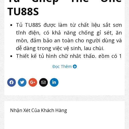
TU88S
Tủ TU88S được làm từ chất liệu sắt sơn
tĩnh điện, có khả năng chống gỉ sét, ăn
mòn, đảm bảo an toàn cho người dùng và
dễ dàng trong việc vệ sinh, lau chùi.
Thiết kế tủ hình chữ nhật thấp, gồm có 1
khoang 2 cửa thép lùa.
Đọc Thêm
Bên trong có 2 đợt di động chia tủ thành 3
ngăn để tài liệu, hồ sơ, vật dụng cá nhân,
thiết bị y tế,…
Tủ The One TU88S sử dụng tay nắm âm và
khóa chìa an toàn.
Sản phẩm với kiểu dáng hiện đại, nhỏ gọn
Nhận Xét Của Khách Hàng
phù hợp cho mọi không gian văn phòng,
gia đình.