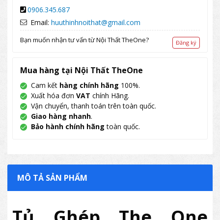
0906.345.687
Email:
huuthinhnoithat@gmail.com
Bạn muốn nhận tư vấn từ Nội Thất TheOne?
Đăng ký
Mua hàng tại Nội Thất TheOne
Cam kết
hàng chính hãng
100%.
Xuất hóa đơn
VAT
chính Hãng.
Vận chuyển, thanh toán trên toàn quốc.
Giao hàng nhanh
.
Bảo hành chính hãng
toàn quốc.
MÔ TẢ SẢN PHẨM
Tủ Ghép The One