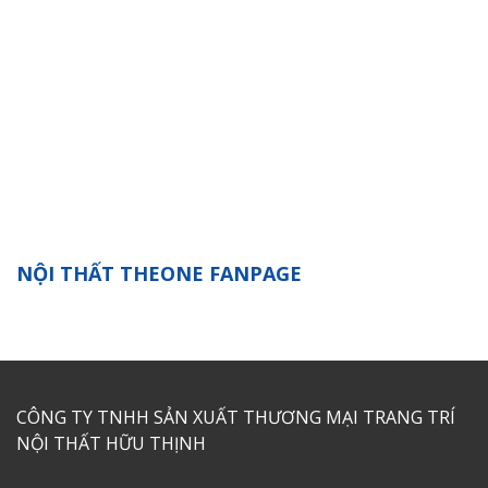
NỘI THẤT THEONE FANPAGE
CÔNG TY TNHH SẢN XUẤT THƯƠNG MẠI TRANG TRÍ
NỘI THẤT HỮU THỊNH